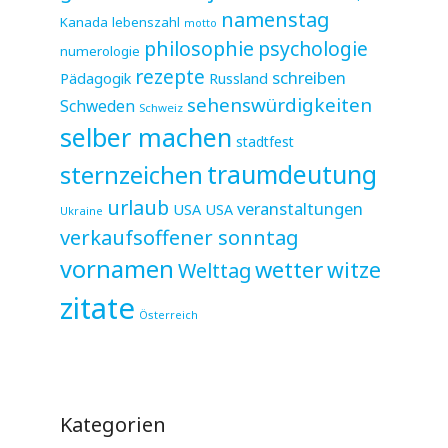
namenstag
Kanada
lebenszahl
motto
philosophie
psychologie
numerologie
rezepte
schreiben
Pädagogik
Russland
sehenswürdigkeiten
Schweden
Schweiz
selber machen
stadtfest
sternzeichen
traumdeutung
urlaub
veranstaltungen
USA
USA
Ukraine
verkaufsoffener sonntag
vornamen
wetter
witze
Welttag
zitate
Österreich
Kategorien