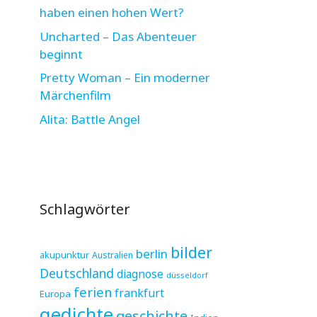
haben einen hohen Wert?
Uncharted – Das Abenteuer
beginnt
Pretty Woman – Ein moderner
Märchenfilm
Alita: Battle Angel
Schlagwörter
bilder
berlin
akupunktur
Australien
Deutschland
diagnose
düsseldorf
ferien
frankfurt
Europa
gedichte
geschichte