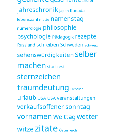
Indien
jahreschronik
Kanada
Japan
namenstag
lebenszahl
motto
philosophie
numerologie
psychologie
rezepte
Pädagogik
schreiben
Schweden
Russland
Schweiz
selber
sehenswürdigkeiten
machen
stadtfest
sternzeichen
traumdeutung
Ukraine
urlaub
veranstaltungen
USA
USA
verkaufsoffener sonntag
vornamen
wetter
Welttag
zitate
witze
Österreich