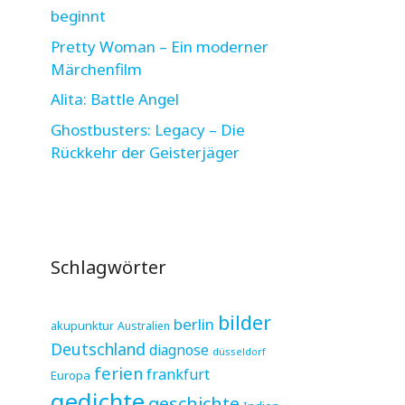
beginnt
Pretty Woman – Ein moderner
Märchenfilm
Alita: Battle Angel
Ghostbusters: Legacy – Die
Rückkehr der Geisterjäger
Schlagwörter
bilder
berlin
akupunktur
Australien
Deutschland
diagnose
düsseldorf
ferien
frankfurt
Europa
gedichte
geschichte