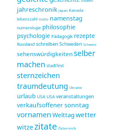
Indien
jahreschronik
Kanada
Japan
namenstag
lebenszahl
motto
philosophie
numerologie
psychologie
rezepte
Pädagogik
schreiben
Schweden
Russland
Schweiz
selber
sehenswürdigkeiten
machen
stadtfest
sternzeichen
traumdeutung
Ukraine
urlaub
veranstaltungen
USA
USA
verkaufsoffener sonntag
vornamen
wetter
Welttag
zitate
witze
Österreich