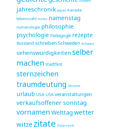
Indien
jahreschronik
Kanada
Japan
namenstag
lebenszahl
motto
philosophie
numerologie
psychologie
rezepte
Pädagogik
schreiben
Schweden
Russland
Schweiz
selber
sehenswürdigkeiten
machen
stadtfest
sternzeichen
traumdeutung
Ukraine
urlaub
veranstaltungen
USA
USA
verkaufsoffener sonntag
vornamen
wetter
Welttag
zitate
witze
Österreich