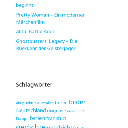
beginnt
Pretty Woman – Ein moderner
Märchenfilm
Alita: Battle Angel
Ghostbusters: Legacy – Die
Rückkehr der Geisterjäger
Schlagwörter
bilder
berlin
akupunktur
Australien
Deutschland
diagnose
düsseldorf
ferien
frankfurt
Europa
gedichte
geschichte