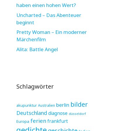
haben einen hohen Wert?
Uncharted – Das Abenteuer
beginnt
Pretty Woman – Ein moderner
Märchenfilm
Alita: Battle Angel
Schlagwörter
bilder
berlin
akupunktur
Australien
Deutschland
diagnose
düsseldorf
ferien
frankfurt
Europa
gedichte
geschichte