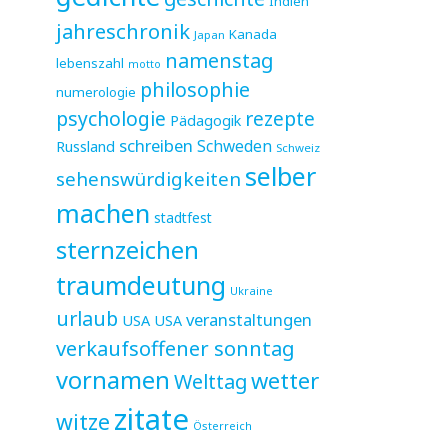
Indien
jahreschronik
Kanada
Japan
namenstag
lebenszahl
motto
philosophie
numerologie
psychologie
rezepte
Pädagogik
schreiben
Schweden
Russland
Schweiz
selber
sehenswürdigkeiten
machen
stadtfest
sternzeichen
traumdeutung
Ukraine
urlaub
veranstaltungen
USA
USA
verkaufsoffener sonntag
vornamen
wetter
Welttag
zitate
witze
Österreich