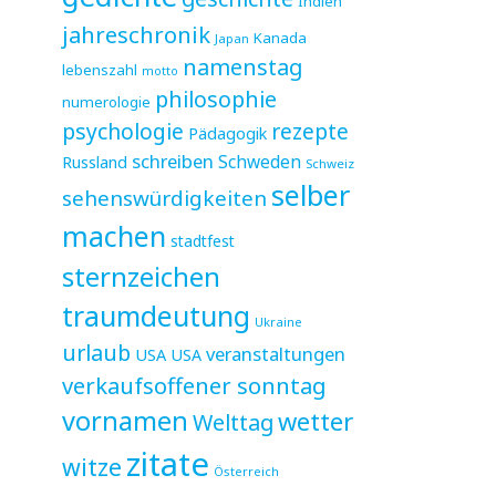
Indien
jahreschronik
Kanada
Japan
namenstag
lebenszahl
motto
philosophie
numerologie
psychologie
rezepte
Pädagogik
schreiben
Schweden
Russland
Schweiz
selber
sehenswürdigkeiten
machen
stadtfest
sternzeichen
traumdeutung
Ukraine
urlaub
veranstaltungen
USA
USA
verkaufsoffener sonntag
vornamen
wetter
Welttag
zitate
witze
Österreich