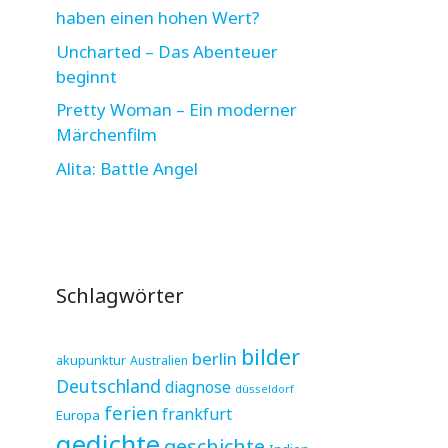
haben einen hohen Wert?
Uncharted – Das Abenteuer
beginnt
Pretty Woman – Ein moderner
Märchenfilm
Alita: Battle Angel
Schlagwörter
bilder
berlin
akupunktur
Australien
Deutschland
diagnose
düsseldorf
ferien
frankfurt
Europa
gedichte
geschichte