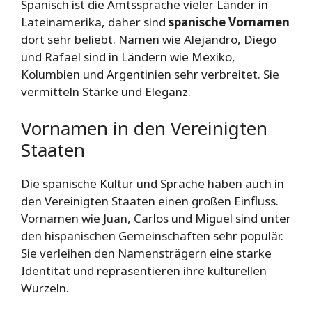
Spanisch ist die Amtssprache vieler Länder in
Lateinamerika, daher sind
spanische Vornamen
dort sehr beliebt. Namen wie Alejandro, Diego
und Rafael sind in Ländern wie Mexiko,
Kolumbien und Argentinien sehr verbreitet. Sie
vermitteln Stärke und Eleganz.
Vornamen in den Vereinigten
Staaten
Die spanische Kultur und Sprache haben auch in
den Vereinigten Staaten einen großen Einfluss.
Vornamen wie Juan, Carlos und Miguel sind unter
den hispanischen Gemeinschaften sehr populär.
Sie verleihen den Namensträgern eine starke
Identität und repräsentieren ihre kulturellen
Wurzeln.