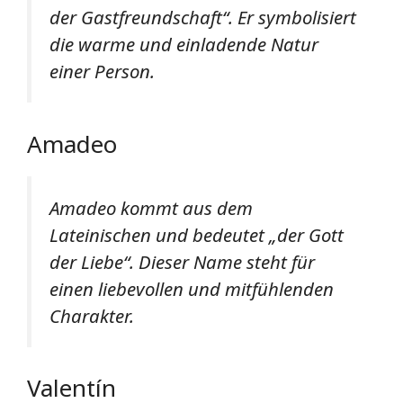
der Gastfreundschaft“. Er symbolisiert
die warme und einladende Natur
einer Person.
Amadeo
Amadeo kommt aus dem
Lateinischen und bedeutet „der Gott
der Liebe“. Dieser Name steht für
einen liebevollen und mitfühlenden
Charakter.
Valentín