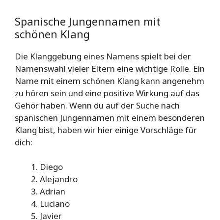
Spanische Jungennamen mit
schönen Klang
Die Klanggebung eines Namens spielt bei der
Namenswahl vieler Eltern eine wichtige Rolle. Ein
Name mit einem schönen Klang kann angenehm
zu hören sein und eine positive Wirkung auf das
Gehör haben. Wenn du auf der Suche nach
spanischen Jungennamen mit einem besonderen
Klang bist, haben wir hier einige Vorschläge für
dich:
Diego
Alejandro
Adrian
Luciano
Javier