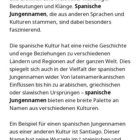
Bedeutungen und Klänge.
Spanische
Jungennamen
, die aus anderen Sprachen und
Kulturen stammen, sind dabei besonders
faszinierend.
Die spanische Kultur hat eine reiche Geschichte
und enge Beziehungen zu verschiedenen
Ländern und Regionen auf der ganzen Welt. Dies
spiegelt sich auch in der Vielfalt der spanischen
Jungennamen wider. Von lateinamerikanischen
Einflüssen bis hin zu arabischen, griechischen
oder slawischen Ursprüngen –
spanische
Jungennamen
bieten eine breite Palette an
Namen aus verschiedenen Kulturen.
Ein Beispiel für einen spanischen Jungennamen
aus einer anderen Kultur ist Santiago. Dieser
Name hat seine Wurzeln im Lateinischen und