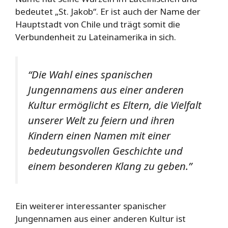
bedeutet „St. Jakob“. Er ist auch der Name der
Hauptstadt von Chile und trägt somit die
Verbundenheit zu Lateinamerika in sich.
“Die Wahl eines spanischen
Jungennamens aus einer anderen
Kultur ermöglicht es Eltern, die Vielfalt
unserer Welt zu feiern und ihren
Kindern einen Namen mit einer
bedeutungsvollen Geschichte und
einem besonderen Klang zu geben.”
Ein weiterer interessanter spanischer
Jungennamen aus einer anderen Kultur ist