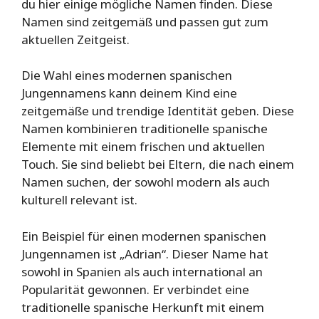
du hier einige mögliche Namen finden. Diese
Namen sind zeitgemäß und passen gut zum
aktuellen Zeitgeist.
Die Wahl eines modernen spanischen
Jungennamens kann deinem Kind eine
zeitgemäße und trendige Identität geben. Diese
Namen kombinieren traditionelle spanische
Elemente mit einem frischen und aktuellen
Touch. Sie sind beliebt bei Eltern, die nach einem
Namen suchen, der sowohl modern als auch
kulturell relevant ist.
Ein Beispiel für einen modernen spanischen
Jungennamen ist „Adrian“. Dieser Name hat
sowohl in Spanien als auch international an
Popularität gewonnen. Er verbindet eine
traditionelle spanische Herkunft mit einem