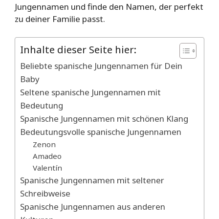
Jungennamen und finde den Namen, der perfekt
zu deiner Familie passt.
Inhalte dieser Seite hier:
Beliebte spanische Jungennamen für Dein
Baby
Seltene spanische Jungennamen mit
Bedeutung
Spanische Jungennamen mit schönen Klang
Bedeutungsvolle spanische Jungennamen
Zenon
Amadeo
Valentín
Spanische Jungennamen mit seltener
Schreibweise
Spanische Jungennamen aus anderen