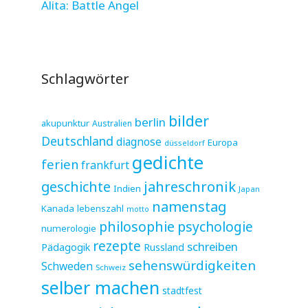
Alita: Battle Angel
Schlagwörter
bilder
berlin
akupunktur
Australien
Deutschland
diagnose
Europa
düsseldorf
gedichte
ferien
frankfurt
jahreschronik
geschichte
Indien
Japan
namenstag
Kanada
lebenszahl
motto
philosophie
psychologie
numerologie
rezepte
schreiben
Pädagogik
Russland
sehenswürdigkeiten
Schweden
Schweiz
selber machen
stadtfest