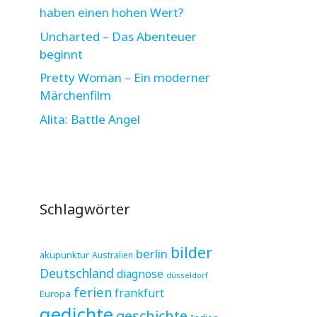
haben einen hohen Wert?
Uncharted – Das Abenteuer
beginnt
Pretty Woman – Ein moderner
Märchenfilm
Alita: Battle Angel
Schlagwörter
bilder
berlin
akupunktur
Australien
Deutschland
diagnose
düsseldorf
ferien
frankfurt
Europa
gedichte
geschichte