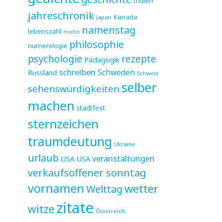
Indien
jahreschronik
Kanada
Japan
namenstag
lebenszahl
motto
philosophie
numerologie
psychologie
rezepte
Pädagogik
schreiben
Schweden
Russland
Schweiz
selber
sehenswürdigkeiten
machen
stadtfest
sternzeichen
traumdeutung
Ukraine
urlaub
veranstaltungen
USA
USA
verkaufsoffener sonntag
vornamen
wetter
Welttag
zitate
witze
Österreich