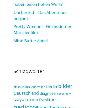
haben einen hohen Wert?
Uncharted – Das Abenteuer
beginnt
Pretty Woman – Ein moderner
Märchenfilm
Alita: Battle Angel
Schlagwörter
bilder
berlin
akupunktur
Australien
Deutschland
diagnose
düsseldorf
ferien
frankfurt
Europa
gedichte
geschichte