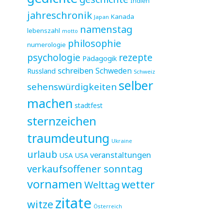
Indien
jahreschronik
Kanada
Japan
namenstag
lebenszahl
motto
philosophie
numerologie
psychologie
rezepte
Pädagogik
schreiben
Schweden
Russland
Schweiz
selber
sehenswürdigkeiten
machen
stadtfest
sternzeichen
traumdeutung
Ukraine
urlaub
veranstaltungen
USA
USA
verkaufsoffener sonntag
vornamen
wetter
Welttag
zitate
witze
Österreich