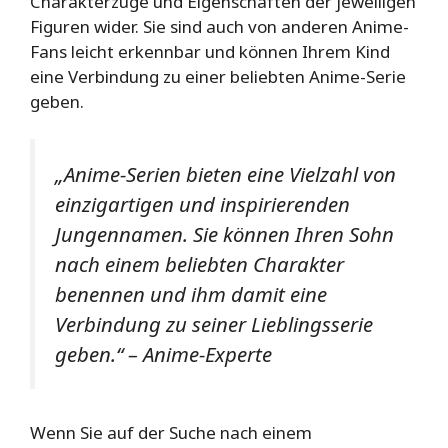
Charakterzüge und Eigenschaften der jeweiligen
Figuren wider. Sie sind auch von anderen Anime-
Fans leicht erkennbar und können Ihrem Kind
eine Verbindung zu einer beliebten Anime-Serie
geben.
„Anime-Serien bieten eine Vielzahl von
einzigartigen und inspirierenden
Jungennamen. Sie können Ihren Sohn
nach einem beliebten Charakter
benennen und ihm damit eine
Verbindung zu seiner Lieblingsserie
geben.“ – Anime-Experte
Wenn Sie auf der Suche nach einem