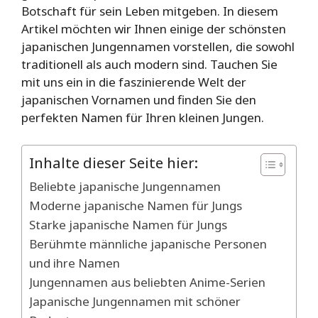
Botschaft für sein Leben mitgeben. In diesem
Artikel möchten wir Ihnen einige der schönsten
japanischen Jungennamen vorstellen, die sowohl
traditionell als auch modern sind. Tauchen Sie
mit uns ein in die faszinierende Welt der
japanischen Vornamen und finden Sie den
perfekten Namen für Ihren kleinen Jungen.
Inhalte dieser Seite hier:
Beliebte japanische Jungennamen
Moderne japanische Namen für Jungs
Starke japanische Namen für Jungs
Berühmte männliche japanische Personen
und ihre Namen
Jungennamen aus beliebten Anime-Serien
Japanische Jungennamen mit schöner