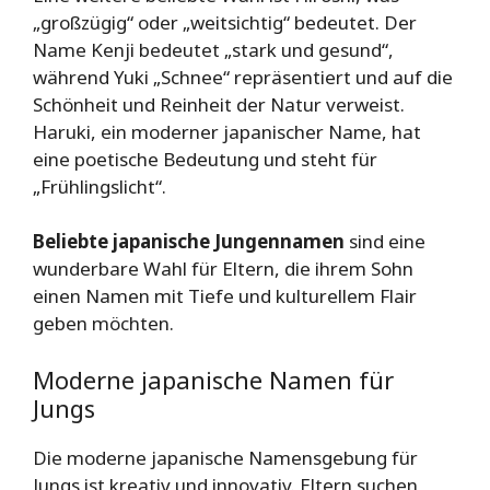
„großzügig“ oder „weitsichtig“ bedeutet. Der
Name Kenji bedeutet „stark und gesund“,
während Yuki „Schnee“ repräsentiert und auf die
Schönheit und Reinheit der Natur verweist.
Haruki, ein moderner japanischer Name, hat
eine poetische Bedeutung und steht für
„Frühlingslicht“.
Beliebte japanische Jungennamen
sind eine
wunderbare Wahl für Eltern, die ihrem Sohn
einen Namen mit Tiefe und kulturellem Flair
geben möchten.
Moderne japanische Namen für
Jungs
Die moderne japanische Namensgebung für
Jungs ist kreativ und innovativ. Eltern suchen