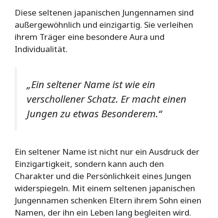
Diese seltenen japanischen Jungennamen sind
außergewöhnlich und einzigartig. Sie verleihen
ihrem Träger eine besondere Aura und
Individualität.
„Ein seltener Name ist wie ein
verschollener Schatz. Er macht einen
Jungen zu etwas Besonderem.“
Ein seltener Name ist nicht nur ein Ausdruck der
Einzigartigkeit, sondern kann auch den
Charakter und die Persönlichkeit eines Jungen
widerspiegeln. Mit einem seltenen japanischen
Jungennamen schenken Eltern ihrem Sohn einen
Namen, der ihn ein Leben lang begleiten wird.