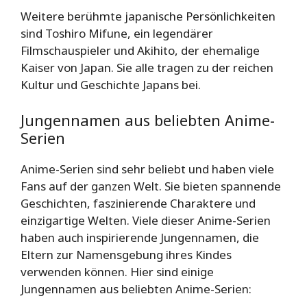
Weitere berühmte japanische Persönlichkeiten
sind Toshiro Mifune, ein legendärer
Filmschauspieler und Akihito, der ehemalige
Kaiser von Japan. Sie alle tragen zu der reichen
Kultur und Geschichte Japans bei.
Jungennamen aus beliebten Anime-
Serien
Anime-Serien sind sehr beliebt und haben viele
Fans auf der ganzen Welt. Sie bieten spannende
Geschichten, faszinierende Charaktere und
einzigartige Welten. Viele dieser Anime-Serien
haben auch inspirierende Jungennamen, die
Eltern zur Namensgebung ihres Kindes
verwenden können. Hier sind einige
Jungennamen aus beliebten Anime-Serien: