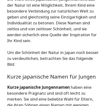
der Natur ist eine Möglichkeit, Ihrem Kind eine
besondere Verbindung zur natürlichen Welt zu
geben und gleichzeitig seine Einzigartigkeit und
Individualität zu betonen. Diese Namen sind
zeitlos und von zeitloser Schönheit, und sie
werden sicherlich eine Quelle der Inspiration für
Ihr Kind sein.
Um die Schönheit der Natur in Japan noch besser
zu verdeutlichen, betrachten Sie das folgende
Bild:
Kurze japanische Namen für Jungen
Kurze japanische Jungennamen
haben eine
besondere Prägnanz und sind oft leicht zu
merken. Sie sind eine beliebte Wahl für Eltern,
die ihren Söhnen einen Namen mit wenigen