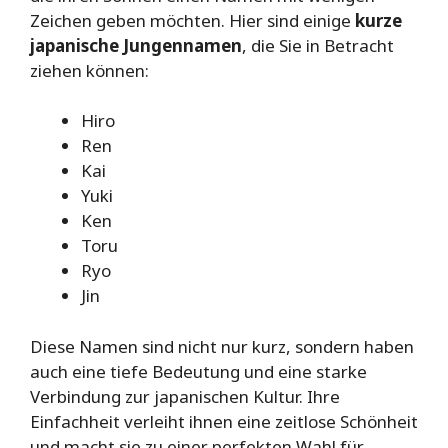
Zeichen geben möchten. Hier sind einige
kurze
japanische Jungennamen
, die Sie in Betracht
ziehen können:
Hiro
Ren
Kai
Yuki
Ken
Toru
Ryo
Jin
Diese Namen sind nicht nur kurz, sondern haben
auch eine tiefe Bedeutung und eine starke
Verbindung zur japanischen Kultur. Ihre
Einfachheit verleiht ihnen eine zeitlose Schönheit
und macht sie zu einer perfekten Wahl für