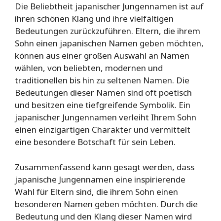
Die Beliebtheit japanischer Jungennamen ist auf
ihren schönen Klang und ihre vielfältigen
Bedeutungen zurückzuführen. Eltern, die ihrem
Sohn einen japanischen Namen geben möchten,
können aus einer großen Auswahl an Namen
wählen, von beliebten, modernen und
traditionellen bis hin zu seltenen Namen. Die
Bedeutungen dieser Namen sind oft poetisch
und besitzen eine tiefgreifende Symbolik. Ein
japanischer Jungennamen verleiht Ihrem Sohn
einen einzigartigen Charakter und vermittelt
eine besondere Botschaft für sein Leben.
Zusammenfassend kann gesagt werden, dass
japanische Jungennamen eine inspirierende
Wahl für Eltern sind, die ihrem Sohn einen
besonderen Namen geben möchten. Durch die
Bedeutung und den Klang dieser Namen wird