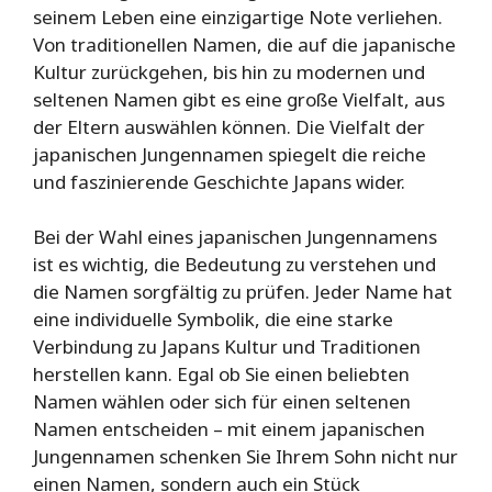
seinem Leben eine einzigartige Note verliehen.
Von traditionellen Namen, die auf die japanische
Kultur zurückgehen, bis hin zu modernen und
seltenen Namen gibt es eine große Vielfalt, aus
der Eltern auswählen können. Die Vielfalt der
japanischen Jungennamen spiegelt die reiche
und faszinierende Geschichte Japans wider.
Bei der Wahl eines japanischen Jungennamens
ist es wichtig, die Bedeutung zu verstehen und
die Namen sorgfältig zu prüfen. Jeder Name hat
eine individuelle Symbolik, die eine starke
Verbindung zu Japans Kultur und Traditionen
herstellen kann. Egal ob Sie einen beliebten
Namen wählen oder sich für einen seltenen
Namen entscheiden – mit einem japanischen
Jungennamen schenken Sie Ihrem Sohn nicht nur
einen Namen, sondern auch ein Stück