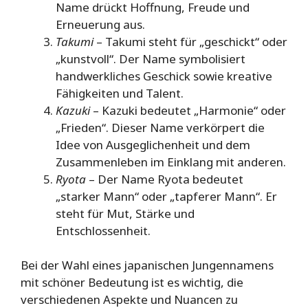
Name drückt Hoffnung, Freude und
Erneuerung aus.
Takumi
– Takumi steht für „geschickt“ oder
„kunstvoll“. Der Name symbolisiert
handwerkliches Geschick sowie kreative
Fähigkeiten und Talent.
Kazuki
– Kazuki bedeutet „Harmonie“ oder
„Frieden“. Dieser Name verkörpert die
Idee von Ausgeglichenheit und dem
Zusammenleben im Einklang mit anderen.
Ryota
– Der Name Ryota bedeutet
„starker Mann“ oder „tapferer Mann“. Er
steht für Mut, Stärke und
Entschlossenheit.
Bei der Wahl eines japanischen Jungennamens
mit schöner Bedeutung ist es wichtig, die
verschiedenen Aspekte und Nuancen zu