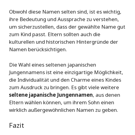
Obwohl diese Namen selten sind, ist es wichtig,
ihre Bedeutung und Aussprache zu verstehen,
um sicherzustellen, dass der gewählte Name gut
zum Kind passt. Eltern sollten auch die
kulturellen und historischen Hintergründe der
Namen berücksichtigen.
Die Wahl eines seltenen japanischen
Jungennamens ist eine einzigartige Möglichkeit,
die Individualität und den Charme eines Kindes
zum Ausdruck zu bringen. Es gibt viele weitere
seltene japanische Jungennamen
, aus denen
Eltern wählen können, um ihrem Sohn einen
wirklich außergewöhnlichen Namen zu geben.
Fazit