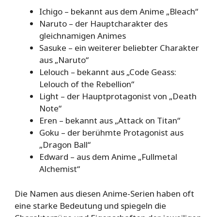
Ichigo – bekannt aus dem Anime „Bleach“
Naruto – der Hauptcharakter des
gleichnamigen Animes
Sasuke – ein weiterer beliebter Charakter
aus „Naruto“
Lelouch – bekannt aus „Code Geass:
Lelouch of the Rebellion“
Light – der Hauptprotagonist von „Death
Note“
Eren – bekannt aus „Attack on Titan“
Goku – der berühmte Protagonist aus
„Dragon Ball“
Edward – aus dem Anime „Fullmetal
Alchemist“
Die Namen aus diesen Anime-Serien haben oft
eine starke Bedeutung und spiegeln die