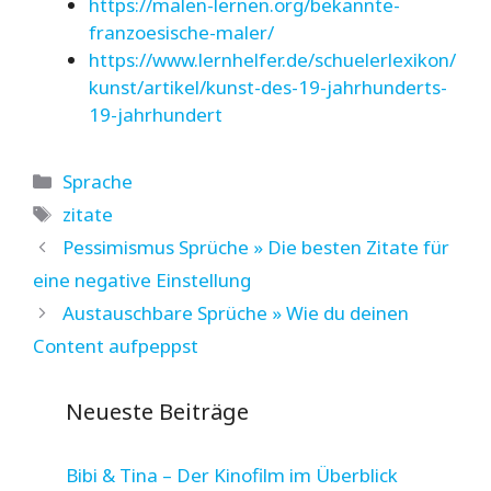
https://malen-lernen.org/bekannte-
franzoesische-maler/
https://www.lernhelfer.de/schuelerlexikon/
kunst/artikel/kunst-des-19-jahrhunderts-
19-jahrhundert
Kategorien
Sprache
Schlagwörter
zitate
Pessimismus Sprüche » Die besten Zitate für
eine negative Einstellung
Austauschbare Sprüche » Wie du deinen
Content aufpeppst
Neueste Beiträge
Bibi & Tina – Der Kinofilm im Überblick