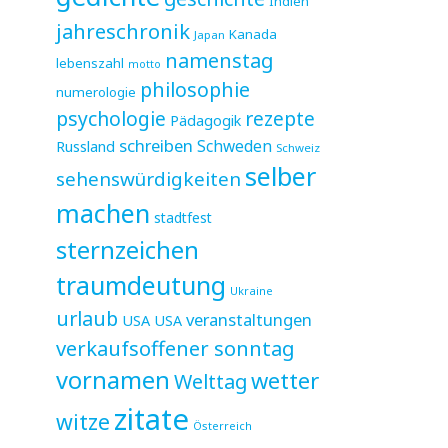
Indien
jahreschronik
Kanada
Japan
namenstag
lebenszahl
motto
philosophie
numerologie
psychologie
rezepte
Pädagogik
schreiben
Schweden
Russland
Schweiz
selber
sehenswürdigkeiten
machen
stadtfest
sternzeichen
traumdeutung
Ukraine
urlaub
veranstaltungen
USA
USA
verkaufsoffener sonntag
vornamen
wetter
Welttag
zitate
witze
Österreich