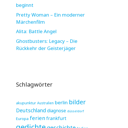
beginnt
Pretty Woman – Ein moderner
Märchenfilm
Alita: Battle Angel
Ghostbusters: Legacy – Die
Rückkehr der Geisterjäger
Schlagwörter
bilder
berlin
akupunktur
Australien
Deutschland
diagnose
düsseldorf
ferien
frankfurt
Europa
gedichte
geschichte