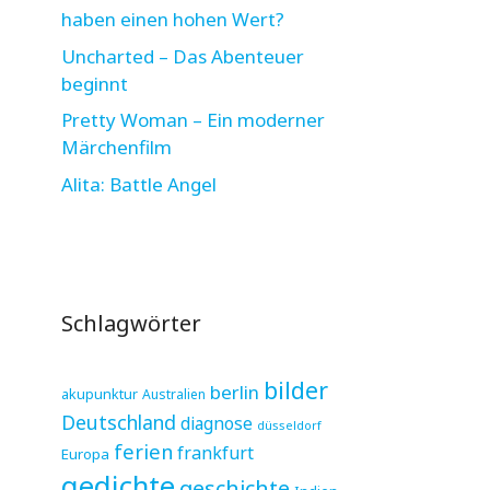
haben einen hohen Wert?
Uncharted – Das Abenteuer
beginnt
Pretty Woman – Ein moderner
Märchenfilm
Alita: Battle Angel
Schlagwörter
bilder
berlin
akupunktur
Australien
Deutschland
diagnose
düsseldorf
ferien
frankfurt
Europa
gedichte
geschichte