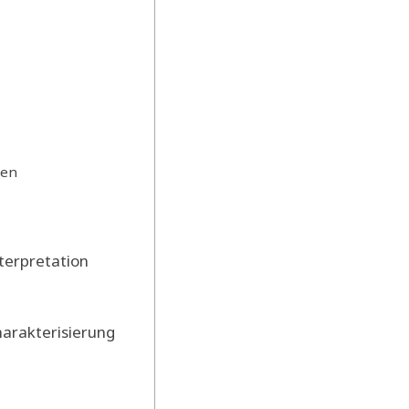
gen
terpretation
harakterisierung