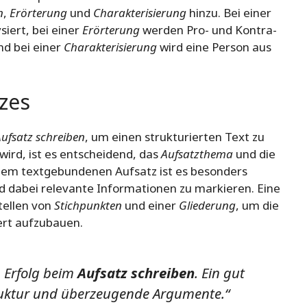
n
,
Erörterung
und
Charakterisierung
hinzu. Bei einer
iert, bei einer
Erörterung
werden Pro- und Kontra-
nd bei einer
Charakterisierung
wird eine Person aus
zes
ufsatz schreiben
, um einen strukturierten Text zu
ird, ist es entscheidend, das
Aufsatzthema
und die
inem textgebundenen Aufsatz ist es besonders
nd dabei relevante Informationen zu markieren. Eine
tellen von
Stichpunkten
und einer
Gliederung
, um die
ert aufzubauen.
m Erfolg beim
Aufsatz schreiben
. Ein gut
Struktur und überzeugende Argumente.“