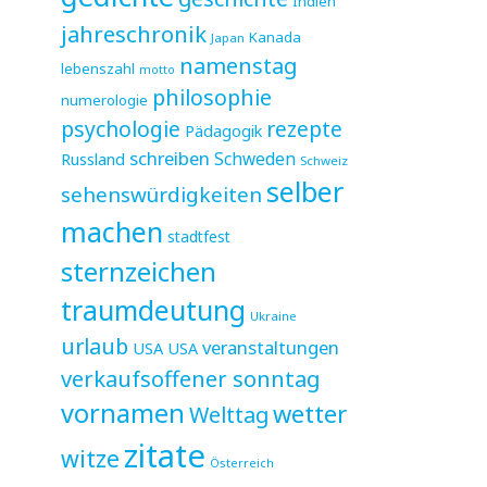
Indien
jahreschronik
Kanada
Japan
namenstag
lebenszahl
motto
philosophie
numerologie
psychologie
rezepte
Pädagogik
schreiben
Schweden
Russland
Schweiz
selber
sehenswürdigkeiten
machen
stadtfest
sternzeichen
traumdeutung
Ukraine
urlaub
veranstaltungen
USA
USA
verkaufsoffener sonntag
vornamen
wetter
Welttag
zitate
witze
Österreich