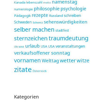
namenstag
Kanada
lebenszahl
motto
philosophie
psychologie
numerologie
rezepte
schreiben
Pädagogik
Russland
sehenswürdigkeiten
Schweden
Schweiz
selber machen
stadtfest
sternzeichen
traumdeutung
urlaub
veranstaltungen
USA
USA
Ukraine
verkaufsoffener sonntag
vornamen
wetter
witze
Welttag
zitate
Österreich
Kategorien