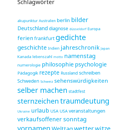
Schlagwörter
bilder
berlin
akupunktur
Australien
Deutschland
diagnose
Europa
düsseldorf
gedichte
ferien
frankfurt
jahreschronik
geschichte
Indien
Japan
namenstag
Kanada
lebenszahl
motto
philosophie
psychologie
numerologie
rezepte
schreiben
Pädagogik
Russland
sehenswürdigkeiten
Schweden
Schweiz
selber machen
stadtfest
sternzeichen
traumdeutung
urlaub
veranstaltungen
USA
USA
Ukraine
verkaufsoffener sonntag
vornamen
wetter
witze
Welttag