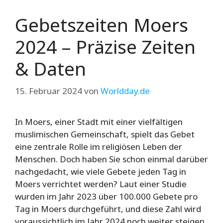
Gebetszeiten Moers
2024 – Präzise Zeiten
& Daten
15. Februar 2024
von
Worldday.de
In Moers, einer Stadt mit einer vielfältigen
muslimischen Gemeinschaft, spielt das Gebet
eine zentrale Rolle im religiösen Leben der
Menschen. Doch haben Sie schon einmal darüber
nachgedacht, wie viele Gebete jeden Tag in
Moers verrichtet werden? Laut einer Studie
wurden im Jahr 2023 über 100.000 Gebete pro
Tag in Moers durchgeführt, und diese Zahl wird
voraussichtlich im Jahr 2024 noch weiter steigen.