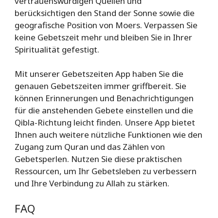
vertrauenswürdigen Quellen und
berücksichtigen den Stand der Sonne sowie die
geografische Position von Moers. Verpassen Sie
keine Gebetszeit mehr und bleiben Sie in Ihrer
Spiritualität gefestigt.
Mit unserer Gebetszeiten App haben Sie die
genauen Gebetszeiten immer griffbereit. Sie
können Erinnerungen und Benachrichtigungen
für die anstehenden Gebete einstellen und die
Qibla-Richtung leicht finden. Unsere App bietet
Ihnen auch weitere nützliche Funktionen wie den
Zugang zum Quran und das Zählen von
Gebetsperlen. Nutzen Sie diese praktischen
Ressourcen, um Ihr Gebetsleben zu verbessern
und Ihre Verbindung zu Allah zu stärken.
FAQ