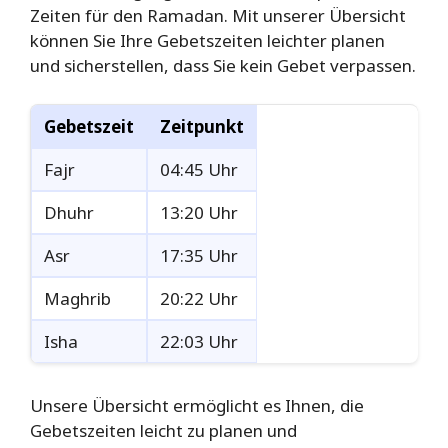
Zeiten für den Ramadan. Mit unserer Übersicht
können Sie Ihre Gebetszeiten leichter planen
und sicherstellen, dass Sie kein Gebet verpassen.
Gebetszeit
Zeitpunkt
Fajr
04:45 Uhr
Dhuhr
13:20 Uhr
Asr
17:35 Uhr
Maghrib
20:22 Uhr
Isha
22:03 Uhr
Unsere Übersicht ermöglicht es Ihnen, die
Gebetszeiten leicht zu planen und