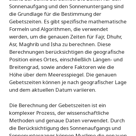
Sonnenaufgang und den Sonnenuntergang sind
die Grundlage für die Bestimmung der
Gebetszeiten. Es gibt spezifische mathematische
Formeln und Algorithmen, die verwendet
werden, um die genauen Zeiten für Fajr, Dhuhr,
Asr, Maghrib und Isha zu berechnen. Diese
Berechnungen berücksichtigen die geografische
Position eines Ortes, einschließlich Längen- und
Breitengrad, sowie andere Faktoren wie die
Höhe über dem Meeresspiegel. Die genauen
Gebetszeiten können je nach geografischer Lage
und dem aktuellen Datum variieren.
Die Berechnung der Gebetszeiten ist ein
komplexer Prozess, der wissenschaftliche
Methoden und genaue Daten verwendet. Durch
die Berücksichtigung des Sonnenaufgangs und
Sonnenuntergangs können Muslime die genauen