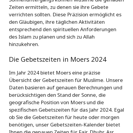
Zeiten ermitteln, zu denen sie ihre Gebete
verrichten sollten. Diese Präzision ermöglicht es
den Gläubigen, ihre täglichen Aktivitäten
entsprechend den spirituellen Anforderungen
des Islam zu planen und sich zu Allah
hinzukehren.
Die Gebetszeiten in Moers 2024
Im Jahr 2024 bietet Moers eine präzise
Übersicht der Gebetszeiten für Muslime. Unsere
Daten basieren auf genauen Berechnungen und
berücksichtigen den Stand der Sonne, die
geografische Position von Moers und die
spezifischen Gebetszeiten für das Jahr 2024. Egal
ob Sie die Gebetszeiten für heute oder morgen
benötigen, unser Gebetszeiten-Kalender bietet
Ihnen die genauen Zeiten für Fajr, Dhuhr, Asr,