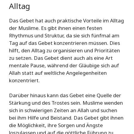
Alltag
Das Gebet hat auch praktische Vorteile im Alltag
der Muslime. Es gibt ihnen einen festen
Rhythmus und Struktur, da sie sich fünfmal am
Tag auf das Gebet konzentrieren müssen. Dies
hilft, den Alltag zu organisieren und Prioritäten
zu setzen. Das Gebet dient auch als eine Art
mentale Pause, während der Gläubige sich auf
Allah statt auf weltliche Angelegenheiten
konzentriert.
Darüber hinaus kann das Gebet eine Quelle der
Stärkung und des Trostes sein. Muslime wenden
sich in schwierigen Zeiten an Allah und suchen
bei ihm Hilfe und Beistand. Das Gebet gibt ihnen
die Möglichkeit, ihre Sorgen und Ängste
loszulassen und auf die göttliche Führung zu