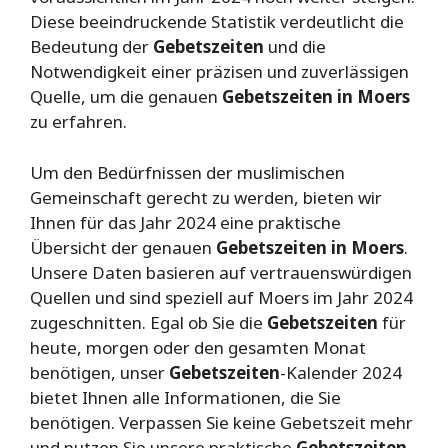
Diese beeindruckende Statistik verdeutlicht die
Bedeutung der
Gebetszeiten
und die
Notwendigkeit einer präzisen und zuverlässigen
Quelle, um die genauen
Gebetszeiten in Moers
zu erfahren.
Um den Bedürfnissen der muslimischen
Gemeinschaft gerecht zu werden, bieten wir
Ihnen für das Jahr 2024 eine praktische
Übersicht der genauen
Gebetszeiten in Moers
.
Unsere Daten basieren auf vertrauenswürdigen
Quellen und sind speziell auf Moers im Jahr 2024
zugeschnitten. Egal ob Sie die
Gebetszeiten
für
heute, morgen oder den gesamten Monat
benötigen, unser
Gebetszeiten
-Kalender 2024
bietet Ihnen alle Informationen, die Sie
benötigen. Verpassen Sie keine Gebetszeit mehr
und nutzen Sie unsere praktische
Gebetszeiten