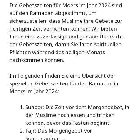
Die Gebetszeiten für Moers im Jahr 2024 sind
auf den Ramadan abgestimmt, um
sicherzustellen, dass Muslime ihre Gebete zur
richtigen Zeit verrichten können. Wir bieten
Ihnen eine zuverlässige und genaue Übersicht
der Gebetszeiten, damit Sie Ihren spirituellen
Pflichten während des heiligen Monats
nachkommen können.
Im Folgenden finden Sie eine Übersicht der
speziellen Gebetszeiten für den Ramadan in
Moers im Jahr 2024:
Suhoor: Die Zeit vor dem Morgengebet, in
der Muslime noch essen und trinken
können, bevor das Fasten beginnt.
Fajr: Das Morgengebet vor
Sonnenaufgang.