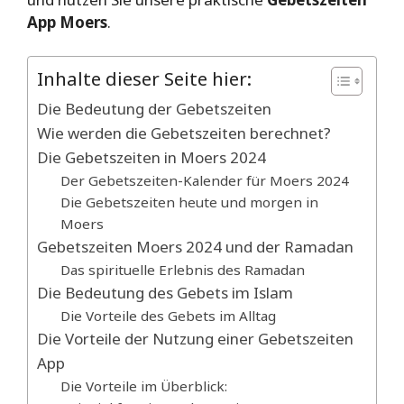
App Moers
.
Inhalte dieser Seite hier:
Die Bedeutung der Gebetszeiten
Wie werden die Gebetszeiten berechnet?
Die Gebetszeiten in Moers 2024
Der Gebetszeiten-Kalender für Moers 2024
Die Gebetszeiten heute und morgen in
Moers
Gebetszeiten Moers 2024 und der Ramadan
Das spirituelle Erlebnis des Ramadan
Die Bedeutung des Gebets im Islam
Die Vorteile des Gebets im Alltag
Die Vorteile der Nutzung einer Gebetszeiten
App
Die Vorteile im Überblick: