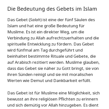
Die Bedeutung des Gebets im Islam
Das Gebet (
Salah
) ist eine der fünf Säulen des
Islam und hat eine große Bedeutung für
Muslime. Es ist ein direkter Weg, um die
Verbindung zu Allah aufrechtzuerhalten und die
spirituelle Entwicklung zu fördern. Das Gebet
wird fünfmal am Tag durchgeführt und
beinhaltet bestimmte Rituale und Gebete, die
auf Arabisch rezitiert werden. Muslime glauben,
dass das Gebet sie näher zu Gott bringt, sie von
ihren Sünden reinigt und sie mit moralischen
Werten wie Demut und Dankbarkeit erfüllt.
Das Gebet ist für Muslime eine Möglichkeit, sich
bewusst an ihre religiösen Pflichten zu erinnern
und sich demütig vor Allah hinzugeben. Es dient