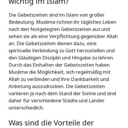
wichtig im Islam?
Die Gebetszeiten sind im Islam von großer
Bedeutung. Muslime richten ihr tägliches Leben
nach den festgelegten Gebetszeiten aus und
sehen sie als eine Verpflichtung gegenüber Allah
an. Die Gebetszeiten dienen dazu, eine
spirituelle Verbindung zu Gott herzustellen und
den Gläubigen Disziplin und Hingabe zu lehren.
Durch das Einhalten der Gebetszeiten haben
Muslime die Möglichkeit, sich regelmäßig mit
Allah zu verbinden und ihre Dankbarkeit und
Anbetung auszudrücken. Die Gebetszeiten
variieren je nach dem Stand der Sonne und sind
daher für verschiedene Städte und Länder
unterschiedlich.
Was sind die Vorteile der