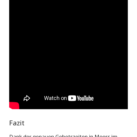
Fazit
Dank der genauen Gebetszeiten in Moers im