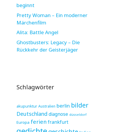
beginnt
Pretty Woman – Ein moderner
Märchenfilm
Alita: Battle Angel
Ghostbusters: Legacy – Die
Rückkehr der Geisterjäger
Schlagwörter
bilder
berlin
akupunktur
Australien
Deutschland
diagnose
düsseldorf
ferien
frankfurt
Europa
gedichte
geschichte