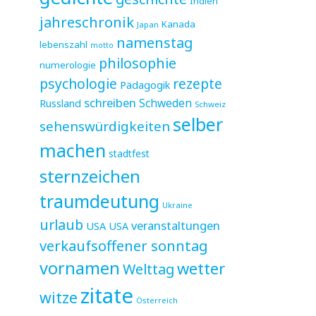
Indien
jahreschronik
Kanada
Japan
namenstag
lebenszahl
motto
philosophie
numerologie
psychologie
rezepte
Pädagogik
schreiben
Schweden
Russland
Schweiz
selber
sehenswürdigkeiten
machen
stadtfest
sternzeichen
traumdeutung
Ukraine
urlaub
veranstaltungen
USA
USA
verkaufsoffener sonntag
vornamen
wetter
Welttag
zitate
witze
Österreich