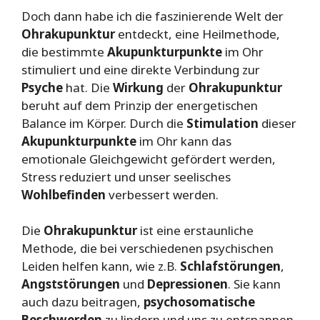
Doch dann habe ich die faszinierende Welt der
Ohrakupunktur
entdeckt, eine Heilmethode,
die bestimmte
Akupunkturpunkte
im Ohr
stimuliert und eine direkte Verbindung zur
Psyche
hat. Die
Wirkung
der
Ohrakupunktur
beruht auf dem Prinzip der energetischen
Balance im Körper. Durch die
Stimulation
dieser
Akupunkturpunkte
im Ohr kann das
emotionale Gleichgewicht gefördert werden,
Stress reduziert und unser seelisches
Wohlbefinden
verbessert werden.
Die
Ohrakupunktur
ist eine erstaunliche
Methode, die bei verschiedenen psychischen
Leiden helfen kann, wie z.B.
Schlafstörungen
,
Angststörungen
und
Depressionen
. Sie kann
auch dazu beitragen,
psychosomatische
Beschwerden
zu lindern und uns zu entspannen.