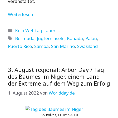
veranstaltet.
Weiterlesen
Kategorien
Kein Welttag - aber ...
Schlagwörter
Bermuda
,
Jugferninseln
,
Kanada
,
Palau
,
Puerto Rico
,
Samoa
,
San Marino
,
Swasiland
3. August regional: Arbor Day / Tag
des Baumes im Niger, einem Land
der Extreme auf dem Weg zum Erfolg
1. August 2022
von
Worldday.de
Sputniktilt, CC BY-SA 3.0