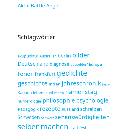
Alita: Battle Angel
Schlagwörter
bilder
berlin
akupunktur
Australien
Deutschland
diagnose
Europa
düsseldorf
gedichte
ferien
frankfurt
jahreschronik
geschichte
Indien
Japan
namenstag
Kanada
lebenszahl
motto
philosophie
psychologie
numerologie
rezepte
schreiben
Pädagogik
Russland
sehenswürdigkeiten
Schweden
Schweiz
selber machen
stadtfest