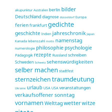
bilder
berlin
akupunktur
Australien
Deutschland
diagnose
Europa
düsseldorf
gedichte
ferien
frankfurt
jahreschronik
geschichte
Indien
Japan
namenstag
Kanada
lebenszahl
motto
philosophie
psychologie
numerologie
rezepte
schreiben
Pädagogik
Russland
sehenswürdigkeiten
Schweden
Schweiz
selber machen
stadtfest
sternzeichen
traumdeutung
urlaub
veranstaltungen
USA
USA
Ukraine
verkaufsoffener sonntag
vornamen
wetter
witze
Welttag