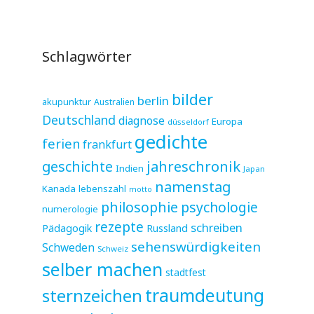
Schlagwörter
bilder
berlin
akupunktur
Australien
Deutschland
diagnose
Europa
düsseldorf
gedichte
ferien
frankfurt
jahreschronik
geschichte
Indien
Japan
namenstag
Kanada
lebenszahl
motto
philosophie
psychologie
numerologie
rezepte
schreiben
Pädagogik
Russland
sehenswürdigkeiten
Schweden
Schweiz
selber machen
stadtfest
sternzeichen
traumdeutung