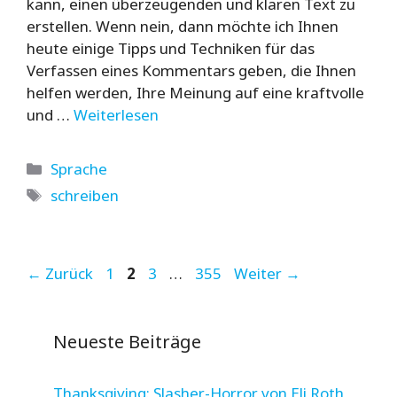
kann, einen überzeugenden und klaren Text zu
erstellen. Wenn nein, dann möchte ich Ihnen
heute einige Tipps und Techniken für das
Verfassen eines Kommentars geben, die Ihnen
helfen werden, Ihre Meinung auf eine kraftvolle
und …
Weiterlesen
Kategorien
Sprache
Schlagwörter
schreiben
Seite
Seite
Seite
Seite
←
Zurück
1
2
3
…
355
Weiter
→
Neueste Beiträge
Thanksgiving: Slasher-Horror von Eli Roth